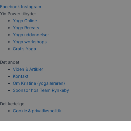
Facebook
Instagram
Yin Power tilbyder
Yoga Online
Yoga Rereats
Yoga uddannelser
Yoga workshops
Gratis Yoga
Det andet
Viden & Artikler
Kontakt
Om Kristine (yogalæreren)
Sponsor hos Team Rynkeby
Det kedelige
Cookie & privatlivspolitik