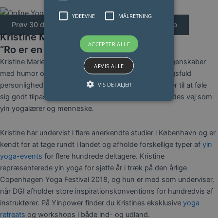
YDEEVNE
MÅLRETNING
Prøv 30 dages
gratis
uforpligtende medlemskab
Kristine Marie Rost
ACCEPTER ALLE
“Ro er en superkraft”
Kristine Marie Rost formidler yin yogaens livsvitale egenskaber
AFVIS ALLE
med humor og stor erfaring. En livsglæde og omsorgsfuld
VIS DETALJER
personlighed med en naturlig evne til at få mennesker til at føle
sig godt tilpas er kendetegnende for Kristine og hendes vej som
yin yogalærer og menneske.
Kristine har undervist i flere anerkendte studier i København og er
kendt for at tage rundt i landet og afholde forskellige typer af
yin
yoga-events
for flere hundrede deltagere. Kristine
repræsenterede yin yoga for sjette år i træk på den årlige
Copenhagen Yoga Festival 2018, og hun er med som underviser,
når DGI afholder store inspirationskonventions for hundredvis af
instruktører. På Yinpower finder du Kristines eksklusive
yoga
retreats
og workshops i både ind- og udland.