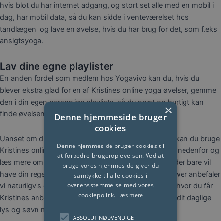
hvis blot du har internet adgang, og stort set alle med en mobil i
dag, har mobil data, så du kan sidde i venteværelset hos
tandlægen, og lave en øvelse, hvis du har brug for det, som f.eks
ansigtsyoga.
Lav dine egne playlister
En anden fordel som medlem hos Yogavivo kan du, hvis du
blever ekstra glad for en af Kristines online yoga øvelser, gemme
den i din egen personlige playliste, så du nemt og hurtigt kan
×
finde øvelsen igen.
Denne hjemmeside bruger
cookies
Uanset om du er nybegynder eller øvet yogaudøver, kan du bruge
Denne hjemmeside bruger cookies til
Kristines online yoga undervisning. Tryk på knappen nedenfor og
at forbedre brugeroplevelsen. Ved at
læs mere om online yogahold. Hvis du er en af dem der bare vil
bruge vores hjemmeside giver du
have din regelmæssige stund med den sande Yinpower anbefaler
samtykke til alle cookies i
overensstemmelse med vores
vi naturligvis du bliver medlem af Kristines egen klub hvor du får
cookiepolitik.
Læs mere
Kristines anbefalinger til kosten, fodtøjet, din cyklus, dit daglige
lys og søvn mm.
ABSOLUT NØDVENDIGE