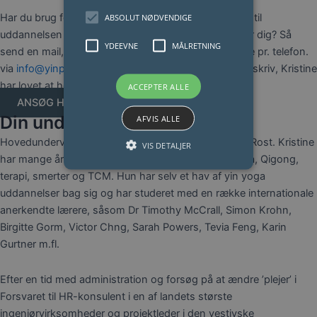
Har du brug for mere information? Har du spørgsmål til
ABSOLUT NØDVENDIGE
uddannelsen eller er du i tvivl om det er det rigtige for dig? Så
YDEEVNE
MÅLRETNING
send en mail, så vi kan tage en uforpligtende samtale pr. telefon.
via
info@yinpower.dk
. eller chat på Messenger. Bare skriv, Kristine
har lovet at holde sin svartid kort
ACCEPTER ALLE
ANSØG HER
Din underviser
AFVIS ALLE
Hovedunderviseren på uddannelse er Kristine Marie Rost. Kristine
VIS DETALJER
har mange års erfaring med bl.a. formidling, Yin yoga, Qigong,
terapi, smerter og TCM. Hun har selv et hav af yin yoga
uddannelser bag sig og har studeret med en række internationale
anerkendte lærere, såsom Dr Timothy McCrall, Simon Krohn,
Birgitte Gorm, Victor Chng, Sarah Powers, Tevia Feng, Karin
Gurtner m.fl.
Efter en tid med administration og forsøg på at ændre ’plejer’ i
Forsvaret til HR-konsulent i en af landets største
ingeniørvirksomheder og projektleder i den vestjyske