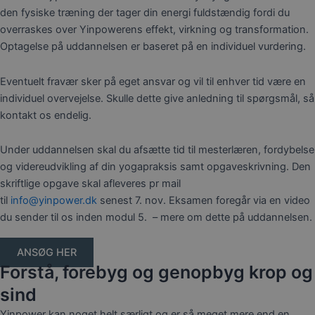
den fysiske træning der tager din energi fuldstændig fordi du
overraskes over Yinpowerens effekt, virkning og transformation.
Optagelse på uddannelsen er baseret på en individuel vurdering.
Eventuelt fravær sker på eget ansvar og vil til enhver tid være en
individuel overvejelse. Skulle dette give anledning til spørgsmål, så
kontakt os endelig.
Under uddannelsen skal du afsætte tid til mesterlæren, fordybelse
og videreudvikling af din yogapraksis samt opgaveskrivning. Den
skriftlige opgave skal afleveres pr mail
til
info@yinpower.dk
senest 7. nov. Eksamen foregår via en video
du sender til os inden modul 5. – mere om dette på uddannelsen.
ANSØG HER
Forstå, forebyg og genopbyg krop og
sind
Yinpower kan noget helt særligt og er så meget mere end en