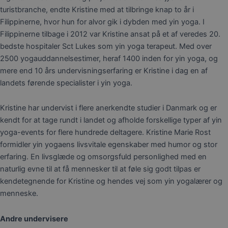
turistbranche, endte Kristine med at tilbringe knap to år i
Filippinerne, hvor hun for alvor gik i dybden med yin yoga. I
Filippinerne tilbage i 2012 var Kristine ansat på et af veredes 20.
bedste hospitaler Sct Lukes som yin yoga terapeut. Med over
2500 yogauddannelsestimer, heraf 1400 inden for yin yoga, og
mere end 10 års undervisningserfaring er Kristine i dag en af
landets førende specialister i yin yoga.
Kristine har undervist i flere anerkendte studier i Danmark og er
kendt for at tage rundt i landet og afholde forskellige typer af yin
yoga-events for flere hundrede deltagere. Kristine Marie Rost
formidler yin yogaens livsvitale egenskaber med humor og stor
erfaring. En livsglæde og omsorgsfuld personlighed med en
naturlig evne til at få mennesker til at føle sig godt tilpas er
kendetegnende for Kristine og hendes vej som yin yogalærer og
menneske.
Andre undervisere