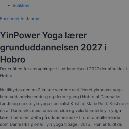
Butikken
Facebook
Instagram
0,00
kr.
0
Kurv
YinPower Yoga lærer
grunduddannelsen 2027 i
Hobro
Der er åben for ansøgninger til uddannelsen i 2027 der afholdes i
Hobro.
Nu tilbydes den nu 7. længe ventede certificeret yinpower yoga
læreruddannelse endelig og denne gang i Hobro af Danmarks
første og eneste yin yoga specialist Kristine Marie Rost. Kristine er
én af Danmarks mest ansvarsfulde og veluddannede yin yoga
lærer (mere om dette på uddannelsen) – I form omtalte hende
som Danmarks pioner i yin yoga tilbage i 2015 . Hun er fuldtids