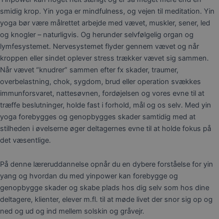
smidig krop. Yin yoga er mindfulness, og vejen til meditation. Yin
yoga bør være målrettet arbejde med vævet, muskler, sener, led
og knogler – naturligvis. Og herunder selvfølgelig organ og
lymfesystemet. Nervesystemet flyder gennem vævet og når
kroppen eller sindet oplever stress trækker vævet sig sammen.
Når vævet “knudrer” sammen efter fx skader, traumer,
overbelastning, chok, sygdom, brud eller operation svækkes
immunforsvaret, nattesøvnen, fordøjelsen og vores evne til at
træffe beslutninger, holde fast i forhold, mål og os selv. Med yin
yoga forebygges og genopbygges skader samtidig med at
stilheden i øvelserne øger deltagernes evne til at holde fokus på
det væsentlige.
På denne læreruddannelse opnår du en dybere forståelse for yin
yang og hvordan du med yinpower kan forebygge og
genopbygge skader og skabe plads hos dig selv som hos dine
deltagere, klienter, elever m.fl. til at møde livet der snor sig op og
ned og ud og ind mellem solskin og gråvejr.