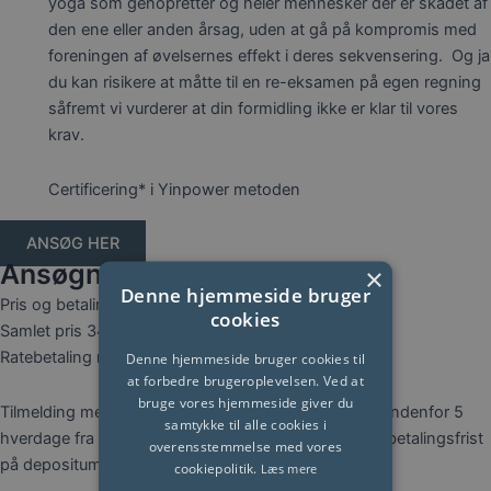
yoga som genopretter og heler mennesker der er skadet af
den ene eller anden årsag, uden at gå på kompromis med
foreningen af øvelsernes effekt i deres sekvensering. Og ja
du kan risikere at måtte til en re-eksamen på egen regning
såfremt vi vurderer at din formidling ikke er klar til vores
krav.
Certificering* i Yinpower metoden
ANSØG HER
Ansøgning
×
Denne hjemmeside bruger
Pris og betaling:
cookies
Samlet pris 34.000 kr.
Ratebetaling muligt efter aftale.
Denne hjemmeside bruger cookies til
at forbedre brugeroplevelsen. Ved at
bruge vores hjemmeside giver du
Tilmelding med betalingsfrist på depositum 6000 kr indenfor 5
samtykke til alle cookies i
hverdage fra optagelse. Tilmeldinger bindende med betalingsfrist
overensstemmelse med vores
på depositum indenfor 5 hverdage fra optagelse.
cookiepolitik.
Læs mere