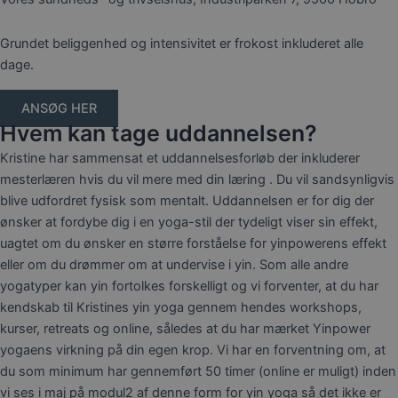
Grundet beliggenhed og intensivitet er frokost inkluderet alle
dage.
ANSØG HER
Hvem kan tage uddannelsen?
Kristine har sammensat et uddannelsesforløb der inkluderer
mesterlæren hvis du vil mere med din læring . Du vil sandsynligvis
blive udfordret fysisk som mentalt. Uddannelsen er for dig der
ønsker at fordybe dig i en yoga-stil der tydeligt viser sin effekt,
uagtet om du ønsker en større forståelse for yinpowerens effekt
eller om du drømmer om at undervise i yin. Som alle andre
yogatyper kan yin fortolkes forskelligt og vi forventer, at du har
kendskab til Kristines yin yoga gennem hendes workshops,
kurser, retreats og online, således at du har mærket Yinpower
yogaens virkning på din egen krop. Vi har en forventning om, at
du som minimum har gennemført 50 timer (online er muligt) inden
vi ses i maj på modul2 af denne form for yin yoga så det ikke er