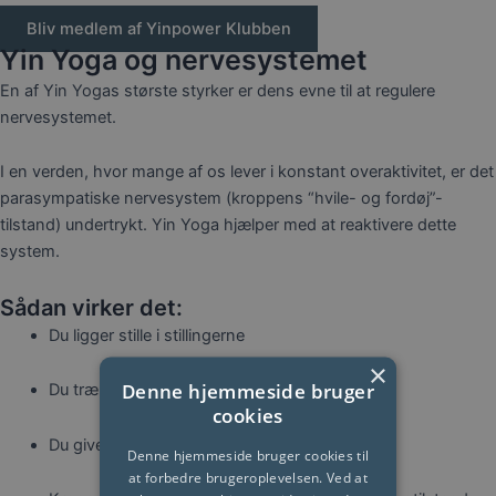
Bliv medlem af Yinpower Klubben
Yin Yoga og nervesystemet
En af Yin Yogas største styrker er dens evne til at regulere
nervesystemet.
I en verden, hvor mange af os lever i konstant overaktivitet, er det
parasympatiske nervesystem (kroppens “hvile- og fordøj”-
tilstand) undertrykt. Yin Yoga hjælper med at reaktivere dette
system.
Sådan virker det:
Du ligger stille i stillingerne
×
Denne hjemmeside bruger
Du trækker vejret langsomt og roligt
cookies
Du giver kroppen signaler om, at den er tryg
Denne hjemmeside bruger cookies til
at forbedre brugeroplevelsen. Ved at