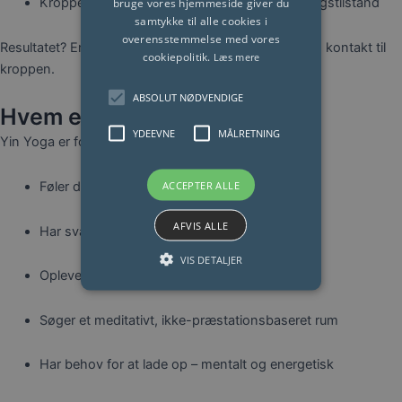
bruge vores hjemmeside giver du
Kroppen slipper stresshormoner og går i helingstilstand
samtykke til alle cookies i
overensstemmelse med vores
Resultatet? En dyb følelse af indre fred, forløsning og kontakt til
cookiepolitik.
Læs mere
kroppen.
ABSOLUT NØDVENDIGE
Hvem er Yin Yoga for?
YDEEVNE
MÅLRETNING
Yin Yoga er for dig, der:
ACCEPTER ALLE
Føler dig fysisk anspændt eller stiv
AFVIS ALLE
Har svært ved at finde ro i hverdagen
VIS DETALJER
Oplever smerter i ryg, hofter eller led
Søger et meditativt, ikke-præstationsbaseret rum
Har behov for at lade op – mentalt og energetisk