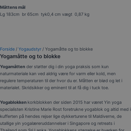
Måttens mål
Lg 183cm br 65cm tyk0,4 cm vægt 0,87 kg
Forside
/
Yogaudstyr
/ Yogamåtte og to blokke
Yogamåtte og to blokke
Yogamåtten
der støtter dig i din yoga praksis som kun
naturmateriale kan ved aldrig være for varm eller kold, men
regulere temperaturen til der hvor du er. Måtten er blød og let i
materialet. Skridsikker og eminent til at få dig i tuck toe.
Yogablokken
korkblokken der siden 2015 har været Yin yoga
specialisten Kristine Marie Rost foretrukne yogablok og altid med i
kufferten på hendes rejser lige dykkerturene til Maldiverne, de
utallige yin yogalæreruddannelser i Singapore og retreats i
Thailand som Sri Lanka. Yogablokkens størrelse er hverken for