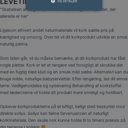
LEVETID
VIS DETALJER
“Skabelsen af noget nyt starter med at tage vare på det, der
allerede er her”
Ligesom ethvert andet naturmateriale vil kork sætte pris på
kærlighed og omsorg. Over tid vil dit korkprodukt udvikle en smuk
naturlig patina.
Som tiden går, vil du måske bemærke, at dit korkprodukt har fået
nogle pletter. Kork er let at rengøre ved forsigtigt at skrubbe det
med en fugtig blød klud og en smule mild sæbe. Alternativt kan du
bruge milde, naturlige babyservietter. Efter rengøring, lad dit emne
tørre. Vedligeholdelse og opbevaring Behandling af korkstoffet
med lædercreme vil holde dit produkt mere smidigt og holdbart.
Opbevar korkprodukterne på et luftigt, køligt sted beskyttet mod
direkte sollys. Sollys kan falme farvenuancen af naturligt
korkmateriale. Den skulle nok kunne holde til to timers praksis på
din terrasse i solskin