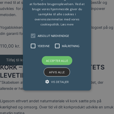
er med til at sikrer Kristines ekspertise i tæt forening består og
at forbedre brugeroplevelsen. Ved at
udvikles for at sikre din effekt på yogamåtten med Yinpower
bruge vores hjemmeside giver du
samtykke til alle cookies i
metoden.
overensstemmelse med vores
cookiepolitik.
Læs mere
Yogablokken købt her har siden 2015 haft Yinpower logoet på og
din garanti for kvalitet.
ABSOLUT NØDVENDIGE
110,00
kr.
YDEEVNE
MÅLRETNING
Tilføj til kurv
ACCEPTER ALLE
KORK – PLEJE HELE PRODUKTETS
AFVIS ALLE
LEVETID
VIS DETALJER
“Skabelsen af noget nyt starter med at tage vare på det, der
allerede er her”
Ligesom ethvert andet naturmateriale vil kork sætte pris på
kærlighed og omsorg. Over tid vil dit korkprodukt udvikle en smuk
naturlig patina.