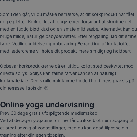
Som tiden går, vil du måske bemærke, at dit korkprodukt har fået
nogle pletter. Kork er let at rengøre ved forsigtigt at skrubbe det
med en fugtig blød klud og en smule mild sæbe. Alternativt kan du
bruge milde, naturlige babyservietter. Efter rengøring, lad dit emne
tørre. Vedligeholdelse og opbevaring Behandling af korkstoffet
med lædercreme vil holde dit produkt mere smidigt og holdbart.
Opbevar korkprodukterne på et luftigt, køligt sted beskyttet mod
direkte sollys. Sollys kan falme farvenuancen af naturligt
korkmateriale. Den skulle nok kunne holde til to timers praksis på
din terrasse i solskin 😉
Online yoga undervisning
Prøv 30 dage gratis uforpligtende medlemskab
Ved at deltage i yogatimer online, får du ikke blot nem adgang til
et bredt udvalg af yogastillinger, men du kan også tilpasse din
træning efter din egen tidsplan.