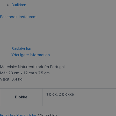
Butikken
Facebook
Instagram
0,00
kr.
0
Kurv
Beskrivelse
Yderligere information
Materiale: Naturrent kork fra Portugal
Mål: 23 cm x 12 cm x 7.5 cm
Vægt: 0.4 kg
1 blok, 2 blokke
Blokke
Forside
/
Yogaudstyr
/ Yoga blok