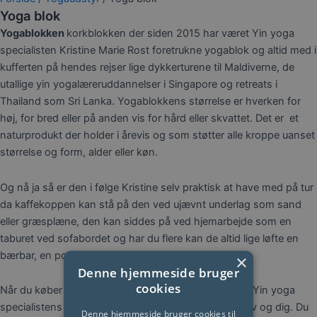
Yoga blok
Yogablokken
korkblokken der siden 2015 har været Yin yoga
specialisten Kristine Marie Rost foretrukne yogablok og altid med i
kufferten på hendes rejser lige dykkerturene til Maldiverne, de
utallige yin yogalæreruddannelser i Singapore og retreats i
Thailand som Sri Lanka. Yogablokkens størrelse er hverken for
høj, for bred eller på anden vis for hård eller skvattet. Det er et
naturprodukt der holder i årevis og som støtter alle kroppe uanset
størrelse og form, alder eller køn.
Og nå ja så er den i følge Kristine selv praktisk at have med på tur
da kaffekoppen kan stå på den ved ujævnt underlag som sand
eller græsplæne, den kan siddes på ved hjemarbejde som en
taburet ved sofabordet og har du flere kan de altid lige løfte en
bærbar, en potteplante eller som væg til din tablet.
×
Denne hjemmeside bruger
cookies
Når du køber en yogablok her, er du med til at støtte Yin yoga
specialistens kontinuerlige uddannelse for hende selv og dig. Du
Denne hjemmeside bruger cookies til