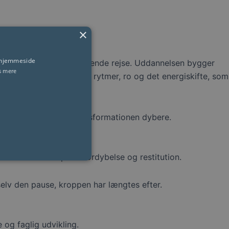
×
s hjemmeside
u vælger en transformerende rejse. Uddannelsen bygger
s mere
stra fokus på naturens rytmer, ro og det energiskifte, som
indet mere åbent og transformationen dybere.
velser støtter op om fordybelse og restitution.
selv den pause, kroppen har længtes efter.
 og faglig udvikling.