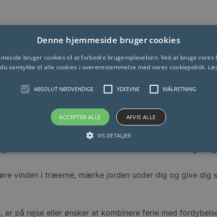
Denne hjemmeside bruger cookies
-uddannelse i udlandet?
eside bruger cookies til at forbedre brugeroplevelsen. Ved at bruge vore
grænser, vælger du ikke bare en ny geografisk ramme – d
 du samtykke til alle cookies i overensstemmelse med vores cookiepolitik.
Læ
g til Taoisme, TCM og moderne smertevidenskab, men med ek
ABSOLUT NØDVENDIGE
YDEEVNE
MÅLRETNING
 større selvindsigt og forankring. Kroppen bliver friere, s
ACCEPTER ALLE
AFVIS ALLE
 henne?
VIS DETALJER
ge steder – fx i
Marokko
– steder hvor både klima og omgi
høre vinden i træerne, mærke jorden under dig og give dig 
 er på rejse eller ønsker at kombinere ferie med fordybelse