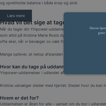
og opretholde balance i både krop og sind.
Læs mere
Hvad vil det sige at tage en Yinpower
Denne hjemm
Når du tager din Yinpower-uddannelse uden for Danmarks 
giver
som altid på Kristine Marie Rosts dybt integrerede tilgan
ofte sker, når vi bevæger os væk fra hverdagen.
Mange oplever, at netop afstanden til hjemmet åbner op for
Hvor kan du tage på uddannelsen og retreats
Yinpower-uddannelser i udlandet afholdes løbende forskelli
Kristine udvælger steder med hjertet: Steder hvor du kan 
Hvem er det for?
Uddannelsen er åben for alle – uanset om du bor i udlandet,