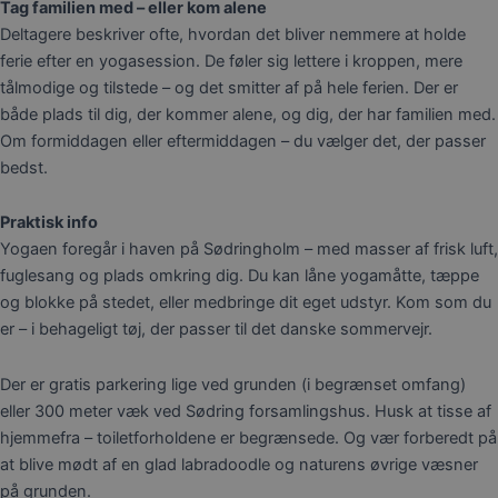
Tag familien med – eller kom alene
Deltagere beskriver ofte, hvordan det bliver nemmere at holde
ferie efter en yogasession. De føler sig lettere i kroppen, mere
tålmodige og tilstede – og det smitter af på hele ferien. Der er
både plads til dig, der kommer alene, og dig, der har familien med.
Om formiddagen eller eftermiddagen – du vælger det, der passer
bedst.
Praktisk info
Yogaen foregår i haven på Sødringholm – med masser af frisk luft,
fuglesang og plads omkring dig. Du kan låne yogamåtte, tæppe
og blokke på stedet, eller medbringe dit eget udstyr. Kom som du
er – i behageligt tøj, der passer til det danske sommervejr.
Der er gratis parkering lige ved grunden (i begrænset omfang)
eller 300 meter væk ved Sødring forsamlingshus. Husk at tisse af
hjemmefra – toiletforholdene er begrænsede. Og vær forberedt på
at blive mødt af en glad labradoodle og naturens øvrige væsner
på grunden.