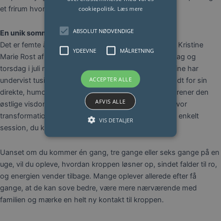
cookiepolitik.
et frirum hvor du kan lande i dig selv.
Læs mere
ABSOLUT NØDVENDIGE
En unik sommeroplevelse med Kristine Marie Rost
Det er femte år i træk, at Yinpower yoga-specialisten Kristine
YDEEVNE
MÅLRETNING
Marie Rost afholder sommer yoga hver tirsdag, onsdag og
torsdag i juli måned – med to daglige sessioner. Kristine har
ACCEPTER ALLE
undervist tusindvis af deltagere siden 2012 og er kendt for sin
direkte, humoristiske og nærværende tilgang. Hun forener den
AFVIS ALLE
østlige visdom med vestlig evidens og skaber rum, hvor
transformation kan ske – også selvom det bare er en enkelt
VIS DETALJER
session, du kommer til.
Uanset om du kommer én gang, tre gange eller seks gange på en
uge, vil du opleve, hvordan kroppen løsner op, sindet falder til ro,
og energien vender tilbage. Mange oplever allerede efter få
gange, at de kan sove bedre, være mere nærværende med
familien og mærke en helt ny kontakt til kroppen.