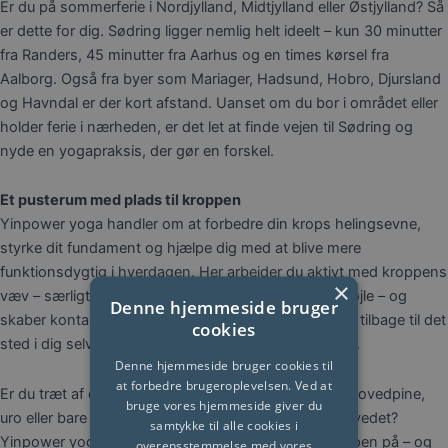
Er du på sommerferie i Nordjylland, Midtjylland eller Østjylland? Så
er dette for dig. Sødring ligger nemlig helt ideelt – kun 30 minutter
fra Randers, 45 minutter fra Aarhus og en times kørsel fra
Aalborg. Også fra byer som Mariager, Hadsund, Hobro, Djursland
og Havndal er der kort afstand. Uanset om du bor i området eller
holder ferie i nærheden, er det let at finde vejen til Sødring og
nyde en yogapraksis, der gør en forskel.
Et pusterum med plads til kroppen
Yinpower yoga handler om at forbedre din krops helingsevne,
styrke dit fundament og hjælpe dig med at blive mere
funktionsdygtig i hverdagen. Her arbejder du aktivt med kroppens
×
væv – særligt omkring fødder, ben, bækken og rygsøjle – og
Denne hjemmeside bruger
skaber kontakt mellem krop og sind, så du kan finde tilbage til det
cookies
sted i dig selv, hvor der er plads til glæde og livskraft.
Denne hjemmeside bruger cookies til
at forbedre brugeroplevelsen. Ved at
Er du træt af ondt i lænden, spændinger i hofterne, hovedpine,
bruge vores hjemmeside giver du
uro eller bare en følelse af, at kroppen halter efter hovedet?
samtykke til alle cookies i
Yinpower yoga giver dig en ny måde at mærke kroppen på – og
overensstemmelse med vores