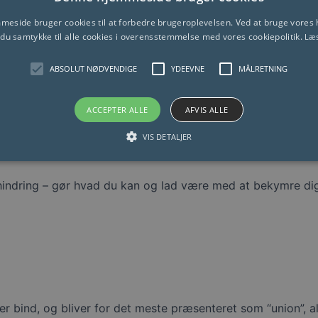
eside bruger cookies til at forbedre brugeroplevelsen. Ved at bruge vore
 du samtykke til alle cookies i overensstemmelse med vores cookiepolitik.
Læ
RLEDES END GYMNASTIK ELLE
ABSOLUT NØDVENDIGE
YDEEVNE
MÅLRETNING
gen, vil du opleve fordelene ved denne praksis. Hvis du kan
ACCEPTER ALLE
AFVIS ALLE
ller halvanden hver gang. Hvis du kun kan tage 20 minutter
VIS DETALJER
hindring – gør hvad du kan og lad være med at bekymre dig 
ler bind, og bliver for det meste præsenteret som “union”, a