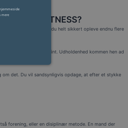
s hjemmeside
s mere
R ANDEN FITNESS?
 gøre mere end det, vil du helt sikkert opleve endnu flere
 pr. session, er det også fint. Udholdenhed kommen hen ad
om det. Du vil sandsynligvis opdage, at efter et stykke
ltså forening, eller en disiplinær metode. En mand der