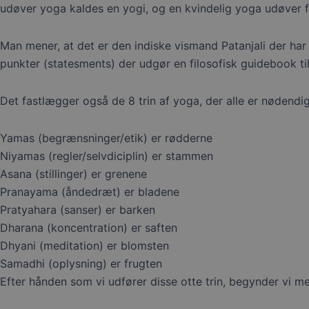
udøver yoga kaldes en yogi, og en kvindelig yoga udøver f
Man mener, at det er den indiske vismand Patanjali der har 
punkter (statesments) der udgør en filosofisk guidebook til
Det fastlægger også de 8 trin af yoga, der alle er nødendi
Yamas (begrænsninger/etik) er rødderne
Niyamas (regler/selvdiciplin) er stammen
Asana (stillinger) er grenene
Pranayama (åndedræt) er bladene
Pratyahara (sanser) er barken
Dharana (koncentration) er saften
Dhyani (meditation) er blomsten
Samadhi (oplysning) er frugten
Efter hånden som vi udfører disse otte trin, begynder vi med