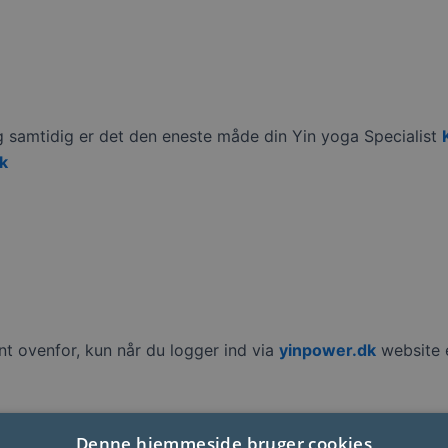
g samtidig er det den eneste måde din Yin yoga Specialist
k
t ovenfor, kun når du logger ind via
yinpower.dk
website e
Denne hjemmeside bruger cookies