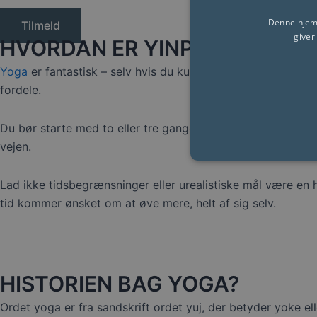
Denne hjemm
Tilmeld
giver
HVORDAN ER YINPOWER ANDE
Yoga
er fantastisk – selv hvis du kun træner i en time om u
fordele.
Du bør starte med to eller tre gange om ugen, i en time e
vejen.
Lad ikke tidsbegrænsninger eller urealistiske mål være en 
tid kommer ønsket om at øve mere, helt af sig selv.
HISTORIEN BAG YOGA?
Ordet yoga er fra sandskrift ordet yuj, der betyder yoke el