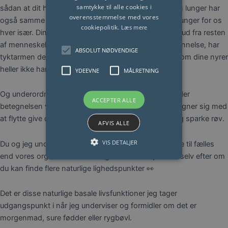
samtykke til alle cookies i
sådan at dit hjerte har en anden funktion end mit, din lunger har
overensstemmelse med vores
også samme formål som mine lunger og din nabos lunger for os
cookiepolitik.
Læs mere
hver især. Din tyktarms funktion skiller sig heller ikke ud fra resten
af menneskeheden uanset hårfarve, højde eller uddannelse, har
ABSOLUT NØDVENDIGE
tyktarmen den samme funktion hos dig og mig ligesom dine nyrer
heller ikke har en anden funktion hos nogen af os.
YDEEVNE
MÅLRETNING
Og underordnet højde og drøjde har mennesket (under
ACCEPTER ALLE
betegnelsen velskabt/normalitet) to ben. De to ben egner sig med
at flytte give dig mulighed for at flytte dig fra a til b og sparke røv.
AFVIS ALLE
VIS DETALJER
Du og jeg underordnet dit unikke ego har meget mere til fælles
end vores organers funktion og vores bentøj. Tænk selv efter om
du kan finde flere naturlige lighedspunkter 👀
Det er disse naturlige basale livsfunktioner jeg tager
udgangspunkt i når jeg underviser og formidler om det er
morgenmad, sure fødder eller rygbøvl.