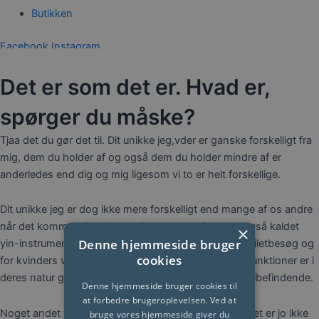
Butikken
Facebook
Instagram
0,00
kr.
0
Kurv
Det er som det er. Hvad er,
spørger du måske?
Tjaa det du gør det til. Dit unikke jeg,vder er ganske forskelligt fra
mig, dem du holder af og også dem du holder mindre af er
anderledes end dig og mig ligesom vi to er helt forskellige.
Dit unikke jeg er dog ikke mere forskelligt end mange af os andre
når det kommer til de basale livs-nødvendigheder også kaldet
×
Denne hjemmeside bruger
yin-instrumenter i mit fag. Fordøjelse, udrensning (toiletbesøg og
cookies
for kvinders vedkommende cyklus) og søvn. Disse funktioner er i
deres natur ganske ens værdier for dit helbred og velbefindende.
Denne hjemmeside bruger cookies til
at forbedre brugeroplevelsen. Ved at
Noget andet vi også har til fælles er vores organer. Det er jo ikke
bruge vores hjemmeside giver du